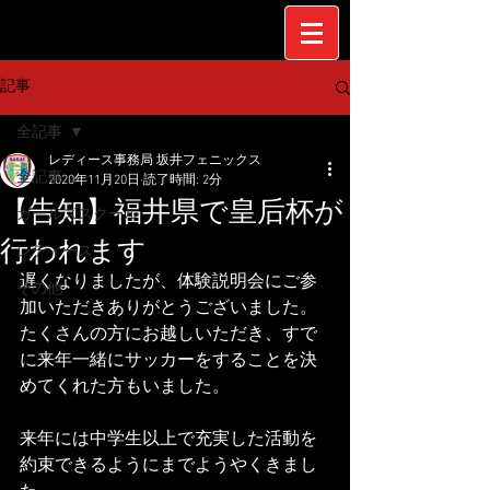
記事
全記事
レディース事務局 坂井フェニックス
全記事
2020年11月20日
読了時間: 2分
【告知】福井県で皇后杯が
ガールズスクール
行われます
レディース
遅くなりましたが、体験説明会にご参
その他
加いただきありがとうございました。
たくさんの方にお越しいただき、すで
に来年一緒にサッカーをすることを決
めてくれた方もいました。
来年には中学生以上で充実した活動を
約束できるようにまでようやくきまし