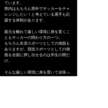
ています。
県内はもちろん県外でサッカーをチャ
レンジしたい！と考えている選手も応
援する体制があります。
親元を離れて厳しい環境に身を置くこ
ともサッカーの関わり方の一つ。
もちろん生涯スポーツとしての側面も
ありますが、競技スポーツとしての側
面を全面に押し出せるのは学生の間だ
け。
そんな厳しい環境に身を置いて頑張っ
ている選手の様子を観ることを楽しみ
にしています。
河端は11月29日と12月5日に出没する
予定です。