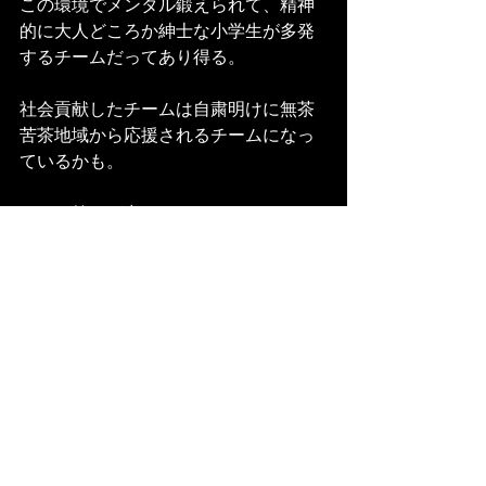
この環境でメンタル鍛えられて、精神
的に大人どころか紳士な小学生が多発
するチームだってあり得る。
社会貢献したチームは自粛明けに無茶
苦茶地域から応援されるチームになっ
ているかも。
そんな答えが出るのはすぐかもしれな
いし、数年、数十年後かもしれない。
この期間の取り組みは「何もしない
事」も含めて全て手探りでそれぞれが
取り組んでいる事。やっていることに
は必ず反応なり、影響が後から出てき
ます。
正解はみんなわからない。我慢の期間
が福井では続きますが、答えはあとか
らついてくる。今やれることをコツコ
ツ頑張ってやっていきます。