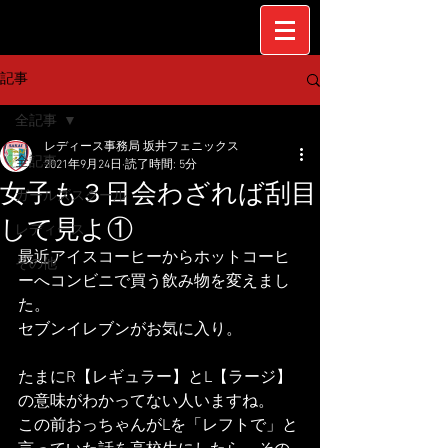
記事
全記事
レディース事務局 坂井フェニックス
全記事
2021年9月24日
読了時間: 5分
女子も３日会わざれば刮目
ガールズスクール
して見よ①
レディース
最近アイスコーヒーからホットコーヒ
その他
ーへコンビニで買う飲み物を変えまし
た。
セブンイレブンがお気に入り。
たまにR【レギュラー】とL【ラージ】
の意味がわかってない人いますね。
この前おっちゃんがLを「レフトで」と