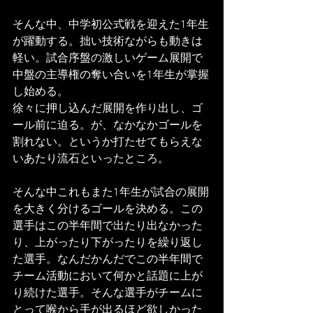
そんな中、中学初公式戦を迎えた1年生
が躍動する。拙い技術ながらも動きは
軽い。試合序盤の激しいゲーム展開で
中盤の主導権の奪い合いを1年生が掌握
し始める。
徐々に押し込んだ展開を作り出し、ゴ
ール前に迫る。が、なかなかゴールを
割れない。というか打たせてもらえな
いあたり流石といったところ。
そんな中これもまた1年生が試合の展開
を大きく分けるゴールを決める。この
選手はこの半年間で出たり出なかった
り、上がったり下がったりを繰り返し
た選手。なんだかんだでこの半年間で
チーム活動において何かと話題に上が
り続けた選手。そんな選手がチームに
とって喉から手が出るほど欲しかった