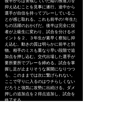
後半からは警戒していた縦の推進力を
抑え込むことを見事に遂行。途中から
選手が自信を持ってプレーしているこ
とが感じ取れる。これも前半の1年生た
ちの活躍のおかげだ。後半は完全に役
者が上級生に変わり、試合を分けるポ
イントを２、３年生が素早く察知し抑
え込む。動きの質は明らかに前半と別
物。相手のミスも重なり早い段階で追
加点を押し込む。交代出場した選手が
要所要所でプレーを締める。試合を掌
握し足が止まりそうな展開になりつつ
も、このままでは次に繋げられない。
ここで守りに入るのはウチらしくない
だろうと強気に攻勢に出続ける。ダメ
押しの追加点を２得点追加し、試合を
終了する。
ホイッスルがなった時は力が抜けた。