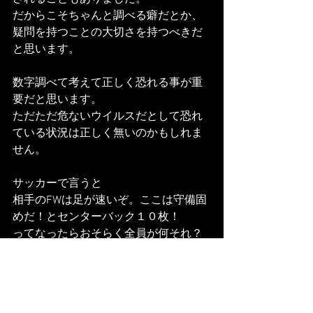
だからこそちゃんと調べる癖だとか、
疑問を持つことの大切さを持つべきだ
と思います。
数字調べて考えて正しく恐れる事が重
要だと思います。
ただただ危ないウイルスだとして恐れ
ている状況は正しく無いのかもしれま
せん。
サッカーで言うと
相手のFWは足が速いぞ。ここは守備固
めだ！とセンターバック１０枚！
ってなったらおそらく全員が何それ？
ってなりますよね。
パスの供給源はここだからこいつを抑
えよう！相手のFWには基本こうやって