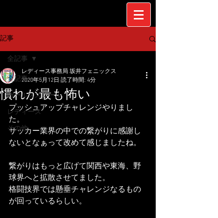
記事
全記事
レディース事務局 坂井フェニックス
全記事
2020年5月12日
読了時間: 4分
慣れが最も怖い
ガールズスクール
プッシュアップチャレンジやりまし
レディース
た。
その他
サッカー業界の中での繋がりに感謝し
ないとなぁって改めて感じましたね。
繋がりはもっと広げて関西や東海、野
球界へと拡散させてました。
格闘技界では懸垂チャレンジなるもの
が回っているらしい。