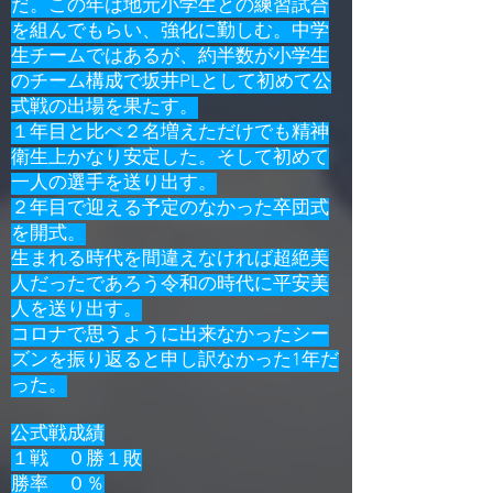
だ。この年は地元小学生との練習試合
を組んでもらい、強化に勤しむ。中学
生チームではあるが、約半数が小学生
のチーム構成で坂井PLとして初めて公
式戦の出場を果たす。
​１年目と比べ２名増えただけでも精神
衛生上かなり安定した。そして初めて
一人の選手を送り出す。
２
年目で迎える予定のなかった卒団式
を開式。
生まれる時代を間違えなければ超絶美
人だったであろう令和の時代に平安美
人を送り出す。
コロナで思うように出来なかったシー
ズンを振り返ると申し訳なかった1年だ
った。
公式戦成績
１戦 ０勝１敗
勝率 ０％