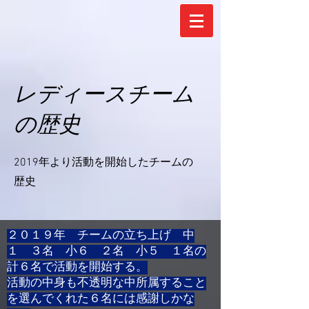
​レディースチーム
の歴史
2019年より活動を開始したチームの
歴史
２０１９年 チームの立ち上げ 中
１ ３名 小６ ２名 小５​ １名の
計６名で活動を開始する。
活動の中身も不透明な中所属すること
を選んでくれた６名には感謝しかな