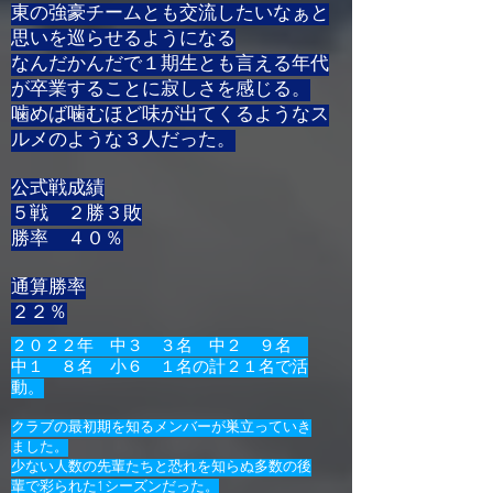
東の強豪チームとも交流したいなぁと
思いを巡らせるようになる
なんだかんだで１期生とも言える年代
が卒業することに寂しさを感じる。
​噛めば噛むほど味が出てくるようなス
ルメのような３人だった。
公式戦成績
５戦 ２勝３敗
勝率 ４０％
通算勝率
​２２％
２０２２年 中３ ３名 中２ ９名
中１ ８名 小６​ １名の計
２１名で活
動。
クラブの最初期を知るメンバーが巣立っていき
ました。
少ない人数の先輩たちと恐れを知らぬ多数の後
輩で彩られた1シーズンだった。