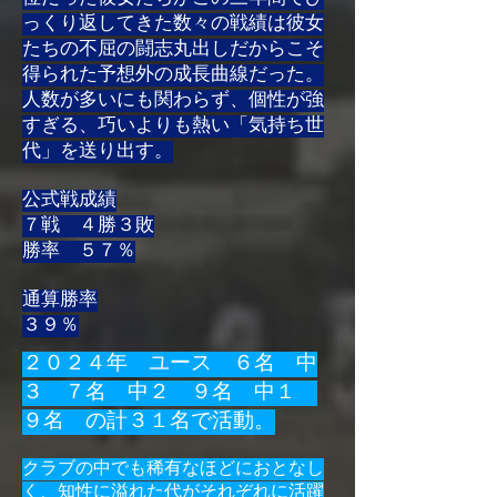
っくり返してきた数々の戦績は彼女
たちの不屈の闘志丸出しだからこそ
得られた予想外の成長曲線だった。
人数が多いにも関わらず、個性が強
すぎる、巧いよりも熱い「気持ち世
代」を送り出す。
公式戦成績
７戦 ４勝３敗
勝率 ５７％
通算勝率
​３９％
２０２４年 ユース ６名 中
３ ７名 中２ ９名 中１
９名 の計３
１名で活動。
クラブの中でも稀有なほどにおとなし
く、知性に溢れた代がそれぞれに活躍