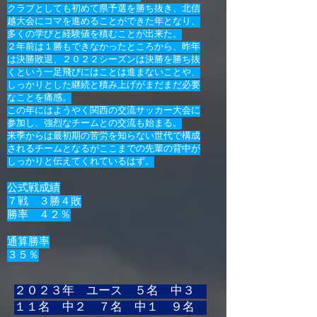
クラブとしても初めて県予選を勝ち抜き、北信
越大会にコマを進めることができた年となり、
多くの学びと経験値を積むことが出来た。
２年前は１勝もできなかったところから、昨年
は決勝敗退、２０２２シーズンは決勝を勝ち抜
くという一足飛びにはことは進まないことや、
しっかりとした継続と積み上げがまだまだ必要
なことを痛感。
この年にはようやく関西の交流サッカー大会に
参加し、強烈なチームとの交流も始まる。
来季からは最初期の苦労を知らない世代で構成
されるチームとなるが​ここまでの先輩の背中が
しっかりと伝えてくれているはず。
公式戦
成績
７
戦 ３勝４敗
勝率 ４２％
通算勝率
３５％
２０２３年 ユース ５名 中３
１１名 中２ ７名 中１ ９名