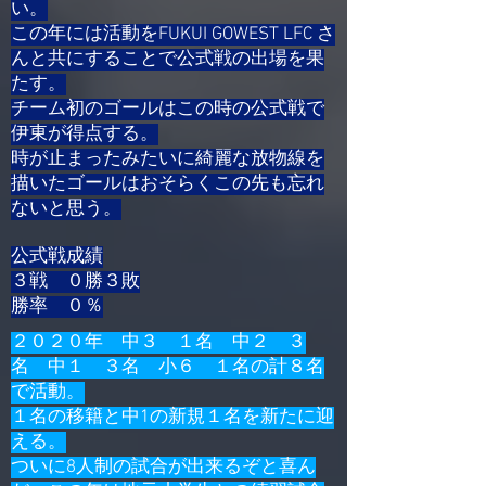
い。
この年には活動をFUKUI GOWEST LFC さ
んと共にすることで公式戦の出場を果
たす。
​チーム初のゴールはこの時の公式戦で
伊東が得点する。
時が止まったみたいに綺麗な放物線を
描いたゴールはおそらくこの先も忘れ
ないと思う。
公式戦成績
３戦 ０勝３敗
​勝率 ０％
２０２０年 中３ １名 中２ ３
名 中１ ３名 小６​ １名の計８名
で活動。
１名の移籍と中1の新規１名を新たに迎
える。
​ついに8人制の試合が出来るぞと喜ん