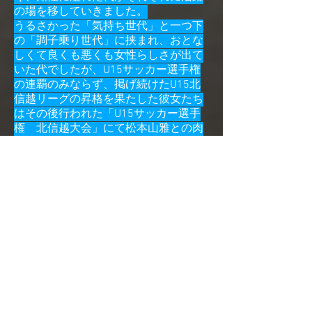
の場を移していきました。
うるさかった「気持ち世代」と一つ下
の「調子乗り世代」に挟まれ、おとな
しくて良くも悪くも女性らしさが出て
いた代でしたが、U15サッカー選手権
の連覇のみならず、掲げ続けたU15北
信越リーグの昇格を果たした彼女たち
はその後行われた「U15サッカー選手
権 北信越大会」にて松本山雅との肉
薄した試合を行えるほどに成長を遂げ
てくれました。
もちろんU18サッカー選手権も北信越
大会に駒を進めて様々な経験を積めた
彼女たちはクラブのベースを一段階上
げてくれたことは間違いない。しか
し、内に秘めたものを表に出すのがど
うしても苦手な代でした。
この代も１年生の時は間違いなく北信
越の中ではぶっちぎりの最下位でした
が、中学３年間を走り続ければここま
でひっくり返せるという事、クラブが