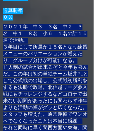
通算勝率
​０％
２０２１年 中３ ３名 中２ ３
名 中１ ８名 小６​ １名の計１５
名で活動。
３年目にして所属が１５名となり練習
メニューのバリエーションが増えた
り、グループ分けが可能になる。
​11人制の試合が出来るぞと今年も喜ん
だ。この年は初の単独チーム坂井PLと
して公式戦の出場し、公式戦初勝利を
するも決勝で敗退。北信越リーグ参入
戦にもチャレンジするなどコロナで出
来ない期間があったにも関わらず昨年
よりも活動の幅がグッと広くなった。
​スタッフも増えた。通常運転でワンオ
ペでなくなったことは本当に感謝。
​それと同時に早く関西方面や東海、関