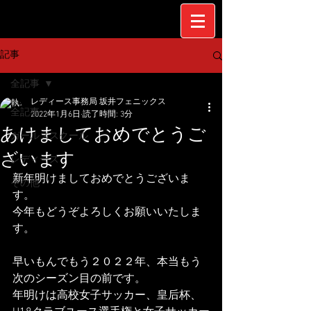
記事
全記事
レディース事務局 坂井フェニックス
全記事
2022年1月6日
読了時間: 3分
あけましておめでとうご
ガールズスクール
ざいます
レディース
新年明けましておめでとうございま
その他
す。
今年もどうぞよろしくお願いいたしま
す。
早いもんでもう２０２２年、本当もう
次のシーズン目の前です。
年明けは高校女子サッカー、皇后杯、