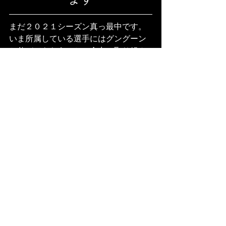
まだ２０２１シーズン真っ最中です。
いま所属している選手にはグングーン
と伸びてもらうことに全力で取り組ん
でもらいます。
１年前からガラッと雰囲気も変わり、
それぞれに成長の見られた今シーズ
ン。残り３ヶ月も悔いることなく終え
られるよう精一杯頑張らせてもらいま
す。
また目の前に控えた２０２２シーズン
も変わらず交流していただけますと幸
いです。