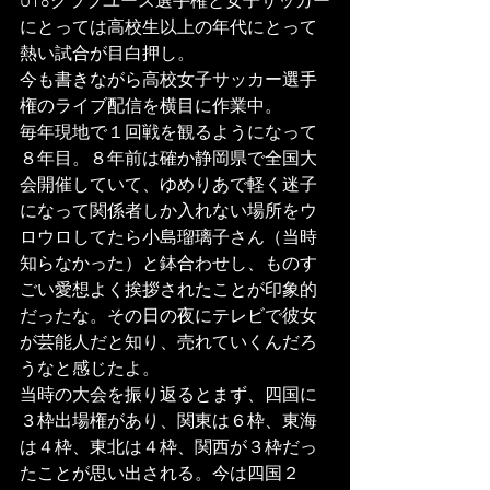
U18クラブユース選手権と女子サッカー
にとっては高校生以上の年代にとって
熱い試合が目白押し。
今も書きながら高校女子サッカー選手
権のライブ配信を横目に作業中。
毎年現地で１回戦を観るようになって
８年目。８年前は確か静岡県で全国大
会開催していて、ゆめりあで軽く迷子
になって関係者しか入れない場所をウ
ロウロしてたら小島瑠璃子さん（当時
知らなかった）と鉢合わせし、ものす
ごい愛想よく挨拶されたことが印象的
だったな。その日の夜にテレビで彼女
が芸能人だと知り、売れていくんだろ
うなと感じたよ。
当時の大会を振り返るとまず、四国に
３枠出場権があり、関東は６枠、東海
は４枠、東北は４枠、関西が３枠だっ
たことが思い出される。今は四国２