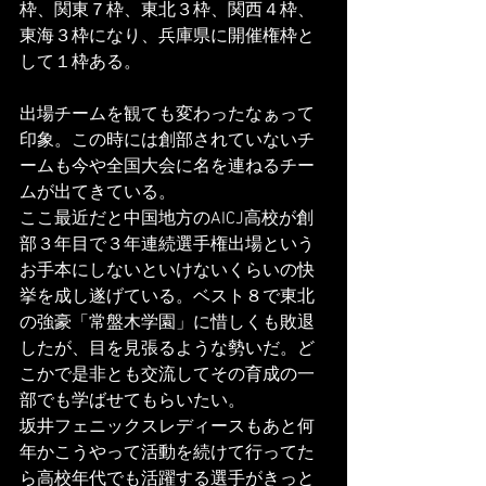
枠、関東７枠、東北３枠、関西４枠、
東海３枠になり、兵庫県に開催権枠と
して１枠ある。
出場チームを観ても変わったなぁって
印象。この時には創部されていないチ
ームも今や全国大会に名を連ねるチー
ムが出てきている。
ここ最近だと中国地方のAICJ高校が創
部３年目で３年連続選手権出場という
お手本にしないといけないくらいの快
挙を成し遂げている。ベスト８で東北
の強豪「常盤木学園」に惜しくも敗退
したが、目を見張るような勢いだ。ど
こかで是非とも交流してその育成の一
部でも学ばせてもらいたい。
坂井フェニックスレディースもあと何
年かこうやって活動を続けて行ってた
ら高校年代でも活躍する選手がきっと