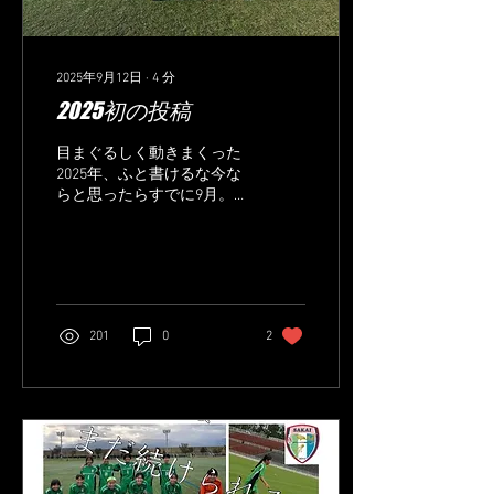
2025年9月12日
∙
4
分
2025初の投稿
目まぐるしく動きまくった
2025年、ふと書けるな今な
らと思ったらすでに9月。
なんやねんこの時の速さ
は。このままならあと一息
ついたらもう一年終わって
しまう恐怖。 ほ あなたは
何を望みますか？ 今シーズ
ン始まって初めて参戦した
201
0
2
北信越女子サッカーリーグ
の荒波にもまれ現在元気一
杯の...