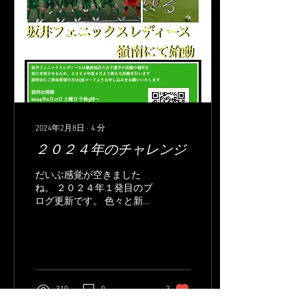
2024年2月8日
∙
4
分
２０２４年のチャレンジ
だいぶ感覚が空きました
ね。 ２０２４年１発目のブ
ログ更新です。 色々と新し
いシーズンへ向けて準備を
進めている過程で今も走っ
ております。 例年通りで準
備する部分と新しいことを
進める部分、捨てる部分と
変化に富んでおり、今シー
310
0
3
ズンをどの様に迎えるのか
は誰にも想像がついてませ