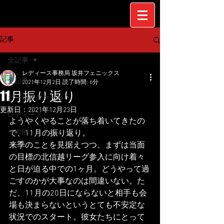
記事
全記事
レディース事務局 坂井フェニックス
全記事
2021年12月2日
読了時間: 6分
11月振り返り
ガールズスクール
更新日：
2021年12月23日
レディース
ようやくやることが落ち着いてきたの
その他
で、11月の振り返り。
来季のことを見据えつつ、まずは当面
の目標の北信越リーグ参入に向け着々
と日が迫る中での1ヶ月。どうやって過
ごすのかが大事なのは間違いない。た
だ、11月の20日にならないと相手も会
場も決まらないというとても不安定な
状況でのスタート。彼女たちにとって