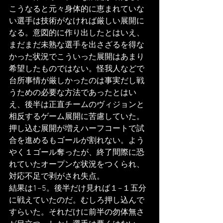
こうなると元々身体的に恵まれていな
い選手は技術がなければ厳しい展開に
なる。意図的に作り出したとはいえ、
まだまだ未熟な選手を出さざるを得な
かった状況でこういった展開はあまり
希望したものではない。怪我人などで
台所事情が厳しかったのは事実だし戦
うための必要な方法であったとはい
え、後半は正直チームのヴィジョンと
相反するゲーム展開に苦慮していた。
押し込む展開が増えハーフコートで試
合を進めるもゴールが割れない。よう
やく１ゴール奪ったが、終了間際に恐
れていたオープンな状況をつくられ、
対応不足で剥がされ失点。
結果は1−5。後半だけ見れば１−１五分
に戦えていたのだ。むしろ押し込んで
すらいた。それだけに前半の勿体無さ