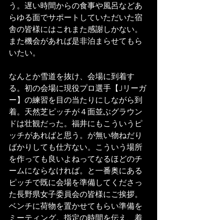
う。遅い時間からの食事や風呂などあ
らゆる面でサポートしていただいた宿
舎の皆様にはこれまた感謝しかない。
また機会があれば是非泊まらせてもら
いたい。
なんとか雪道を抜け、会場に到着す
る。初の会場に現役プロ選手【Jリーガ
ー】の練習を目の当たりにしながら到
着。天然芝ピッチが４面並ぶグラウン
ドは壮観だった。福井にもこういうピ
ッチがあればと思う。が無い物ねだり
ばかりしても仕方ない。こういう場所
を作っても良いよねってなるほどのチ
ームにならなければ。と一番奥にある
ピッチで既に会場を準備してくださっ
た長野県女子委員会の皆様にご挨拶。
ベンチに荷物を置かせてもらい準備を
ミーティング。指定の時間を伝え、着