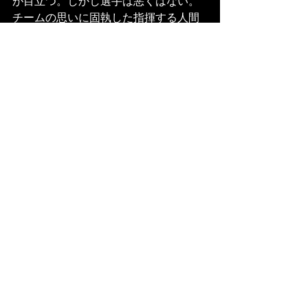
が目立つ。しかし選手は悪くはない。
チームの思いに固執した指揮する人間
の責任だ。
こうして今年の北信越リーグの参入へ
向けた彼女たちの挑戦は終わった。し
かしながらこの経験はかなり大きい。
これを来季メンバーはほとんど残った
状況で戦えるのだ。まずは１年しっか
りと力を蓄え、またこの舞台にチャレ
ンジしたいと思う。
もう一度
挑戦を終えた先日30日、練習前に全員
集めて話をする。
試合の振り返り、今足りないことや現
状。後半実はこんなことを考えていた