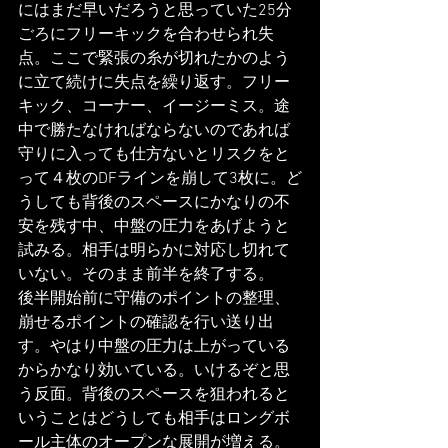
にはまだ早いだろうと思っていた25分
ごろにフリーキックを合わせられ失
点。ここで緊張の糸が切れたかのよう
に立て続けに失点を繰り返す。フリー
キック、コーナー、イージーミス。途
中で勝たなければならないのであれば
守りに入っても仕方ないとリスクをと
って４枚のDFラインを崩して3枚に。ど
うしても背後のスペースにかなりの不
安を残す中、中盤の圧力をあげようと
試みる。相手は明らかに対応し切れて
いない。そのまま前半を終了する。
後半開始前に守備のポイントの整理、
崩せるポイントの確認を行い送り出
す。やはり中盤の圧力は上がっている
からかなり効いている。いけるぞと思
う反面。背後のスペースを狙われると
いうことはどうしても相手はロングボ
ール主体のオープンな展開が増える。